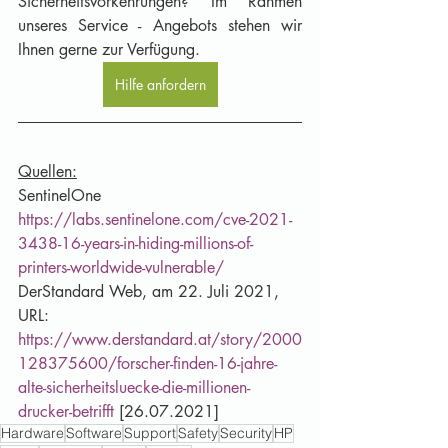
Sicherheitsvorkehrungen? Im Rahmen 
unseres Service - Angebots stehen wir 
Ihnen gerne zur Verfügung.
Hilfe anfordern
Quellen:
SentinelOne 
https://labs.sentinelone.com/cve-2021-
3438-16-years-in-hiding-millions-of-
printers-worldwide-vulnerable/
DerStandard Web, am 22. Juli 2021, 
URL: 
https://www.derstandard.at/story/2000
128375600/forscher-finden-16-jahre-
alte-sicherheitsluecke-die-millionen-
drucker-betrifft
 [26.07.2021]
Hardware
Software
Support
Safety
Security
HP