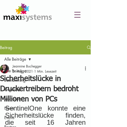
Beitrag
Alle Beiträge
Jeannine Buchegger
Alle Beiträge
3. Aug. 2021
1 Min. Lesezeit
Sicherheitslücke in
Lizenzierung
Druckertreibern bedroht
Angebote
Millionen von PCs
Microsoft
SentinelOne konnte eine 
News
Sicherheitslücke finden, 
Events
die seit 16 Jahren 
Partner