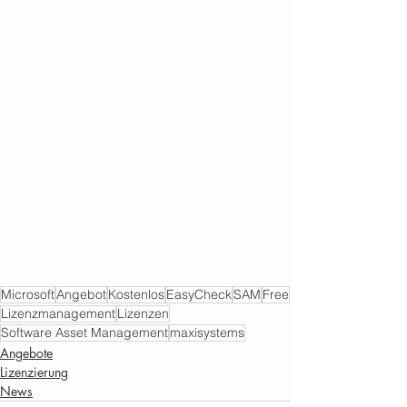
Microsoft
Angebot
Kostenlos
EasyCheck
SAM
Free
Lizenzmanagement
Lizenzen
Software Asset Management
maxisystems
Angebote
Lizenzierung
News