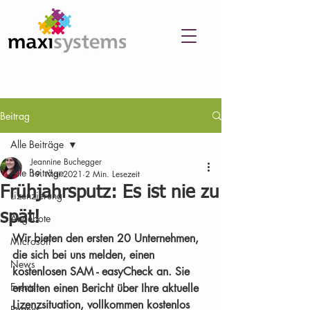
Beitrag
Alle Beiträge
Jeannine Buchegger
Alle Beiträge
19. Mai 2021
2 Min. Lesezeit
Frühjahrsputz: Es ist nie zu
Lizenzierung
spät!
Angebote
Wir bieten den ersten 20 Unternehmen, 
Microsoft
die sich bei uns melden, einen 
News
kostenlosen SAM - easyCheck an. Sie 
Events
erhalten einen Bericht über Ihre aktuelle 
Lizenzsituation, vollkommen kostenlos 
Partner