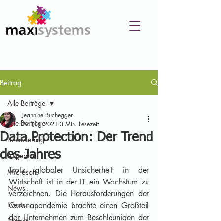
Beitrag
Alle Beiträge
Jeannine Buchegger
Alle Beiträge
29. Juni 2021
3 Min. Lesezeit
Data Protection: Der Trend
Lizenzierung
des Jahres
Angebote
Trotz globaler Unsicherheit in der 
Microsoft
Wirtschaft ist in der IT ein Wachstum zu 
News
verzeichnen. Die Herausforderungen der 
Events
Coronapandemie brachte einen Großteil 
der Unternehmen zum Beschleunigen der 
Partner