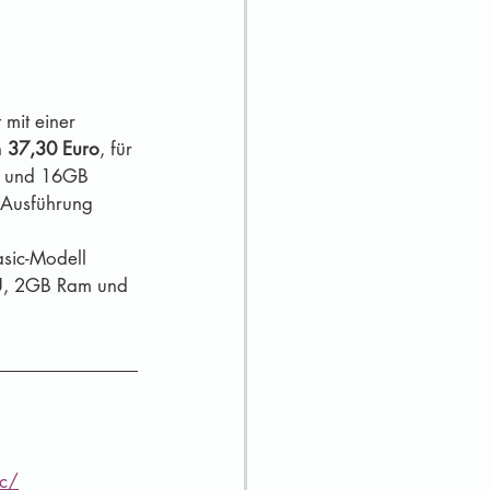
mit einer 
 
37,30 Euro
, für 
U und 16GB 
-Ausführung 
asic-Modell 
CPU, 2GB Ram und 
pc/