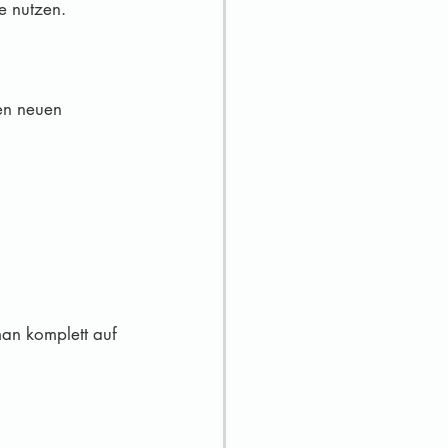
e nutzen. 
en neuen 
man komplett auf 