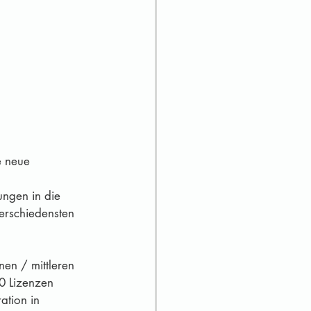
verschiedensten 
en / mittleren 
0 Lizenzen 
ation in 