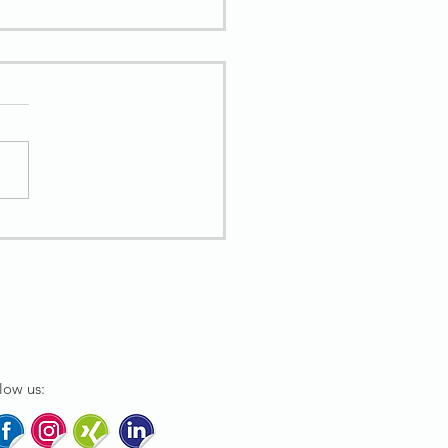
 Windows-Lücke :
tiegspunkt für Trojaner
low us: