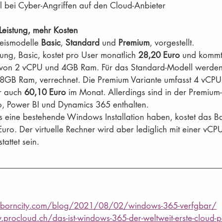
l bei Cyber-Angriffen auf den Cloud-Anbieter
Leistung, mehr Kosten
reismodelle 
Basic
, 
Standard
 und 
Premium
, vorgestellt.
ung, Basic, kostet pro User monatlich 
28,20 Euro
 und kommt 
 von 2 vCPU und 4GB Ram. Für das Standard-Modell werden
8GB Ram, verrechnet. Die Premium Variante umfasst 4 vCP
r auch 
60,10 Euro
 im Monat. Allerdings sind in der Premium
io, Power BI und Dynamics 365 enthalten.  
ts eine bestehende Windows Installation haben, kostet das B
Euro. Der virtuelle Rechner wird aber lediglich mit einer v
attet sein. 
.borncity.com/blog/2021/08/02/windows-365-verfgbar/
procloud.ch/das-ist-windows-365-der-weltweit-erste-cloud-