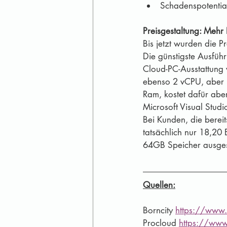
Schadenspotentia
Preisgestaltung: Mehr 
Bis jetzt wurden die P
Die günstigste Ausführ
Cloud-PC-Ausstattung
ebenso 2 vCPU, aber 
Ram, kostet dafür abe
Microsoft Visual Stud
Bei Kunden, die berei
tatsächlich nur 18,20 
64GB Speicher ausgest
Quellen:
Borncity 
https://www
Procloud 
https://www.