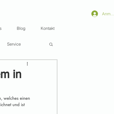
Anmel
s
Blog
Kontakt
Service
em in
, welches einen 
chnet und ist 