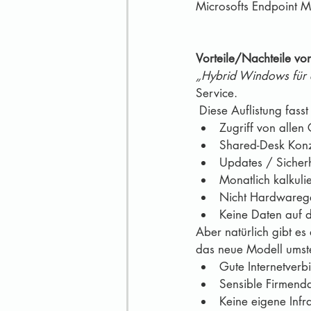
Microsofts Endpoint Ma
Vorteile/Nachteile v
„Hybrid Windows für 
Service. 
 Diese Auflistung fa
Zugriff von allen
Shared-Desk Konz
Updates / Sicherh
Monatlich kalkuli
Nicht Hardwarege
Keine Daten auf 
Aber natürlich gibt es
das neue Modell umste
Gute Internetver
Sensible Firmend
Keine eigene Infra